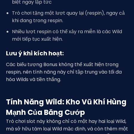
biệt ngay lập tức
Trò chơi tặng một lượt quay lại (respin), ngay cả
khi đang trong respin.
Nhiều lượt respin có thể xảy ra miễn là các Wild
mới tiếp tục xuất hiện.
Lưu ý khi kích hoạt:
Các biểu tượng Bonus không thể xuất hiện trong
respin, nên tính năng này chỉ tập trung vào tối đa
hóa Wilds và tiền thắng.
Tính Năng Wild: Kho Vũ Khí Hùng
Mạnh Của Băng Cướp
Trò chơi slot này không chỉ có một hay hai loại Wild,
mà sở hữu tám loại Wild mặc định, và còn thêm một