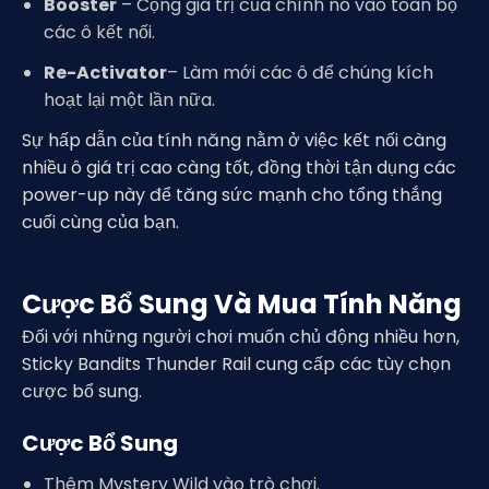
Booster
– Cộng giá trị của chính nó vào toàn bộ
các ô kết nối.
Re-Activator
– Làm mới các ô để chúng kích
hoạt lại một lần nữa.
Sự hấp dẫn của tính năng nằm ở việc kết nối càng
nhiều ô giá trị cao càng tốt, đồng thời tận dụng các
power-up này để tăng sức mạnh cho tổng thắng
cuối cùng của bạn.
Cược Bổ Sung Và Mua Tính Năng
Đối với những người chơi muốn chủ động nhiều hơn,
Sticky Bandits Thunder Rail cung cấp các tùy chọn
cược bổ sung.
Cược Bổ Sung
Thêm Mystery Wild vào trò chơi.