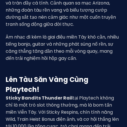
và tràn đầy cá tính. Cảnh quan sa mạc Arizona,
những đoàn tàu rền vang và biểu tượng cướp
đường sắt tạo nên cảm giác như một cuốn truyện
tranh sống động giữa đời thực.
Âm nhạc đi kèm là giai điệu miền Tây khô cằn, nhiều
tiếng banjo, guitar và những phát súng nổ rền, sự
căng thẳng tăng dần theo mỗi vòng quay, mang
đến trải nghiệm hồi hộp gay cấn.
Lên Tàu Săn Vàng Cùng
Playtech!
Sticky Bandits Thunder Rail
tại Playtech không
chỉ là một trò slot thông thường, mà là bom tấn
miền Viễn Tây. Với Sticky Respins, chín tính năng
Wild, Train Heist Bonus điện ảnh, và cơ hội thắng lên
tới 10.000 lần tổng cược, trò chơi mang đến trải