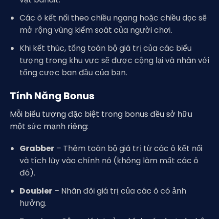
Các ô kết nối theo chiều ngang hoặc chiều dọc sẽ
mở rộng vùng kiểm soát của người chơi.
Khi kết thúc, tổng toàn bộ giá trị của các biểu
tượng trong khu vực sẽ được cộng lại và nhân với
tổng cược ban đầu của bạn.
Tính Năng Bonus
Mỗi biểu tượng đặc biệt trong bonus đều sở hữu
một sức mạnh riêng:
Grabber
– Thêm toàn bộ giá trị từ các ô kết nối
và tích lũy vào chính nó (không làm mất các ô
đó).
Doubler
– Nhân đôi giá trị của các ô có ảnh
hưởng.