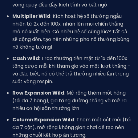
vòng quay đều đầy kịch tính và bất ngờ.
Multiplier Wild
: Kích hoạt hệ số thưởng ngẫu
nhiên từ 2x đến 100x, nhân lên mọi chiến thắng
mà nó xuất hiện. Có nhiều hệ số cùng lúc? Tất cả
sẽ cộng dồn, tạo nên những pha nổ thưởng bùng
nổ không tưởng!
Cash Wild
: Trao thưởng tiền mặt từ 1x đến 100x
tổng cược mỗi khi tham gia vào một lượt thắng –
và đặc biệt, nó có thể trả thưởng nhiều lần trong
suốt vòng respin.
Row Expansion Wild
: Mở rộng thêm một hàng
(tối đa 7 hàng), gia tăng đường thắng và mở ra
nhiều cơ hội săn thưởng lớn
Column Expansion Wild
: Thêm một cột mới (tối
đa 7 cột), mở rộng không gian chơi để tạo nên
những chuỗi kết hợp ấn tượng.