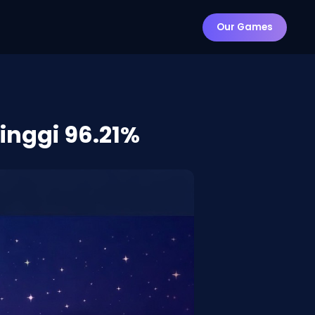
Our Games
inggi 96.21%