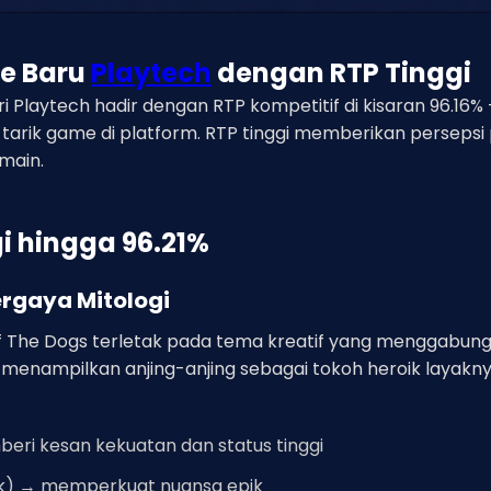
me Baru
Playtech
dengan RTP Tinggi
Playtech hadir dengan RTP kompetitif di kisaran 96.16% –
arik game di platform. RTP tinggi memberikan persepsi 
emain.
i hingga 96.21%
ergaya Mitologi
Of The Dogs terletak pada tema kreatif yang menggabung
e menampilkan anjing-anjing sebagai tokoh heroik layakny
i kesan kekuatan dan status tinggi
bak) → memperkuat nuansa epik