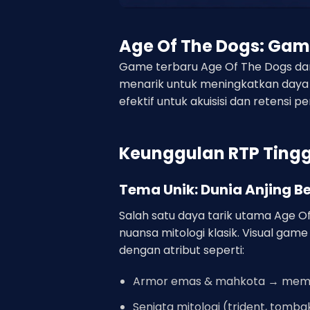
Age Of The Dogs: Ga
Game terbaru Age Of The Dogs dari 
menarik untuk meningkatkan daya t
efektif untuk akuisisi dan retensi p
Keunggulan RTP Tingg
Tema Unik: Dunia Anjing B
Salah satu daya tarik utama Age 
nuansa mitologi klasik. Visual gam
dengan atribut seperti:
Armor emas & mahkota → member
Senjata mitologi (trident, tom