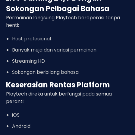
Sokongan Pelbagai Bahasa
Permainan langsung Playtech beroperasi tanpa
henti:
Host profesional
Banyak meja dan variasi permainan
Streaming HD
Sokongan berbilang bahasa
Keserasian Rentas Platform
Playtech direka untuk berfungsi pada semua
peranti:
iOS
Android