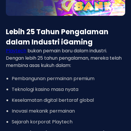
Lebih 25 Tahun Pengalaman
dalam Industri iGaming
Playtech
bukan pemain baru dalam industri.
Dengan lebih 25 tahun pengalaman, mereka telah
membina asas kukuh dalam:
Pembangunan permainan premium
Teknologi kasino masa nyata
Keselamatan digital bertaraf global
Inovasi mekanik permainan
Sejarah korporat Playtech