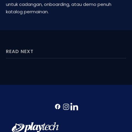
untuk cadangan, onboarding, atau demo penuh
katalog permainan.
READ NEXT